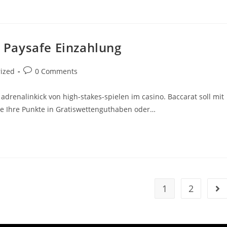
Paysafe Einzahlung
Post
ized
0 Comments
comments:
adrenalinkick von high-stakes-spielen im casino. Baccarat soll mit
ie Ihre Punkte in Gratiswettenguthaben oder…
1
2
Go 