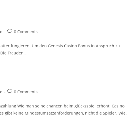
Post
ed
0 Comments
comments:
Scatter fungieren. Um den Genesis Casino Bonus in Anspruch zu
 Die Freuden…
Post
ed
0 Comments
comments:
Einzahlung Wie man seine chancen beim glücksspiel erhöht. Casino
 es gibt keine Mindestumsatzanforderungen, nicht die Spieler. Wie