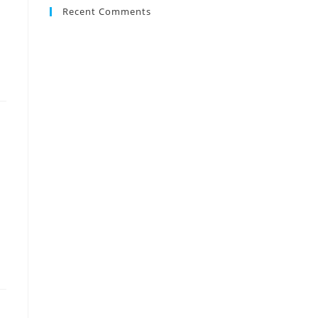
Recent Comments