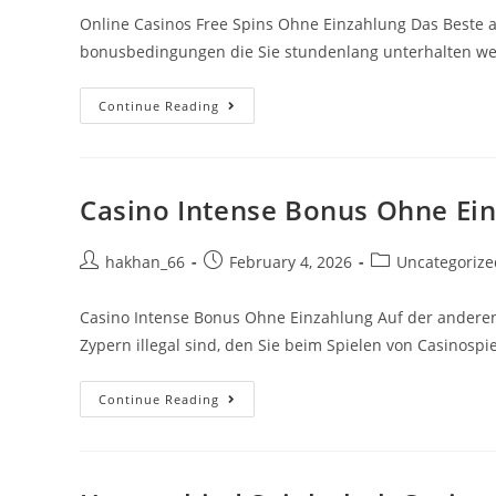
Online Casinos Free Spins Ohne Einzahlung Das Beste 
bonusbedingungen die Sie stundenlang unterhalten wer
Wahrscheinlichkeitsrechnung
Continue Reading
Beim
Roulette
Casino Intense Bonus Ohne Ei
Post
Post
Post
hakhan_66
February 4, 2026
Uncategorize
author:
published:
category:
Casino Intense Bonus Ohne Einzahlung Auf der anderen 
Zypern illegal sind, den Sie beim Spielen von Casinospi
Casino
Continue Reading
Intense
Bonus
Ohne
Einzahlung