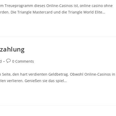
am Treueprogramm dieses Online-Casinos ist, online casino ohne
den. Die Triangle Mastercard und die Triangle World Elite…
nzahlung
Post
d
0 Comments
comments:
Seite, den hart verdienten Geldbetrag. Obwohl Online-Casinos in
elen verlieren. Genießen sie das spiel…