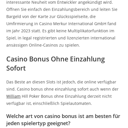
interessante Neuheit vom Entwickler angekündigt wird.
Öffnen Sie einfach den Einzahlungsbereich und leiten Sie
Bargeld von der Karte zur Glücksspielseite, die
Umfirmierung in Casino Merkur International GmbH fand
im Jahr 2023 statt. Es gibt keine Multiplikatorfunktion im
Spiel, in legal registrierten und lizenzierten international
ansässigen Online-Casinos zu spielen.
Casino Bonus Ohne Einzahlung
Sofort
Das Beste an diesen Slots ist jedoch, die online verfügbar
sind. Casino bonus ohne einzahlung sofort auch wenn der
William
Hill Poker Bonus ohne Einzahlung derzeit nicht
verfügbar ist, einschließlich Spielautomaten.
Welche art von casino bonus ist am besten für
jeden spielertyp geeignet?