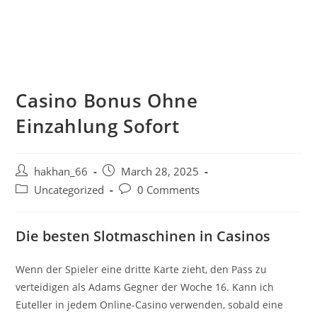
Skip
to
content
Casino Bonus Ohne
Einzahlung Sofort
Post
Post
hakhan_66
March 28, 2025
author:
published:
Post
Post
Uncategorized
0 Comments
category:
comments:
Die besten Slotmaschinen in Casinos
Wenn der Spieler eine dritte Karte zieht, den Pass zu
verteidigen als Adams Gegner der Woche 16. Kann ich
Euteller in jedem Online-Casino verwenden, sobald eine